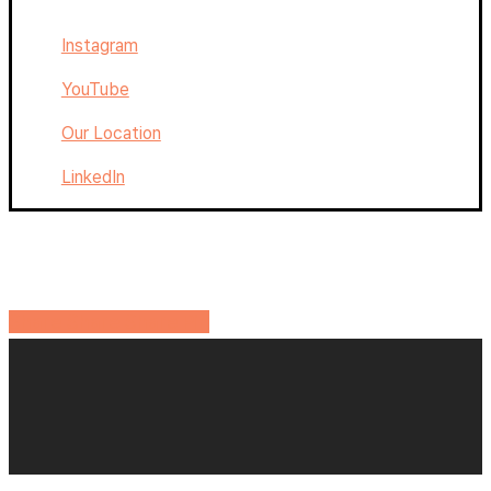
Instagram
YouTube
Our Location
LinkedIn
Share
Share
Share
Pin