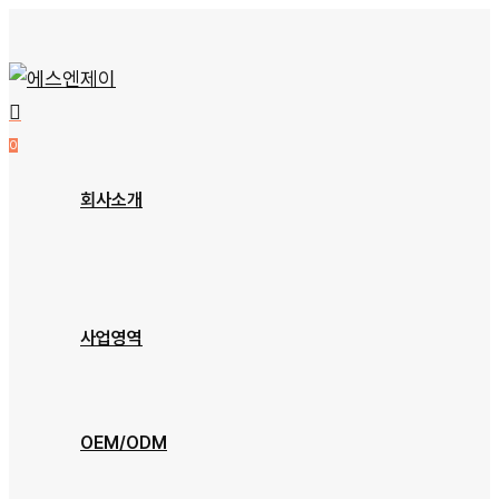
Skip
to
main
content
0
Menu
회사소개
회사개요
오시는 길
사업영역
장비소개
OEM/ODM