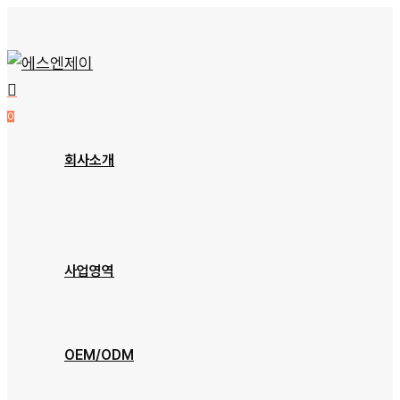
Skip
to
main
content
0
Menu
회사소개
회사개요
오시는 길
사업영역
장비소개
OEM/ODM