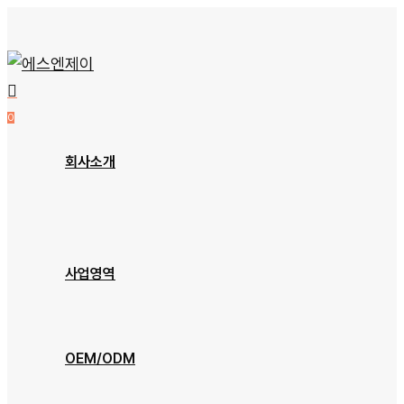
Skip
to
main
content
0
Menu
회사소개
회사개요
오시는 길
사업영역
장비소개
OEM/ODM