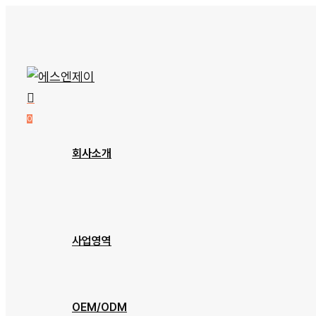
Skip
to
main
content
0
Menu
회사소개
회사개요
오시는 길
사업영역
장비소개
OEM/ODM