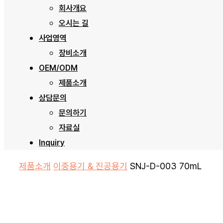
회사개요
오시는 길
사업영역
장비소개
OEM/ODM
제품소개
상담문의
문의하기
자료실
Inquiry
제품소개
이중용기 & 진공용기
SNJ-D-003 70mL