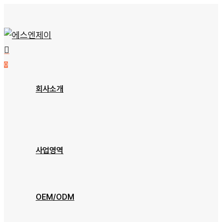
Skip
to
main
content
0
Menu
회사소개
회사개요
오시는 길
사업영역
장비소개
OEM/ODM