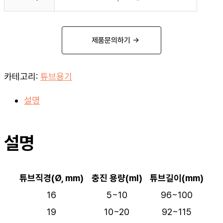
제품문의하기 →
카테고리:
튜브용기
설명
설명
튜브직경(Ø, mm)
충진 용량(ml)
튜브길이(mm)
16
5~10
96~100
19
10~20
92~115