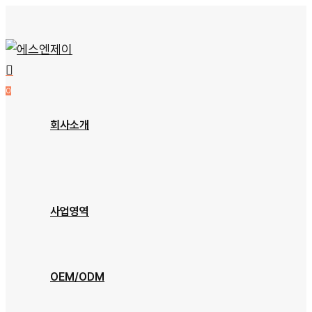
Skip
to
main
content
0
Menu
회사소개
회사개요
오시는 길
사업영역
장비소개
OEM/ODM