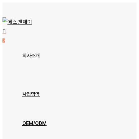
Skip
to
main
content
0
Menu
회사소개
회사개요
오시는 길
사업영역
장비소개
OEM/ODM